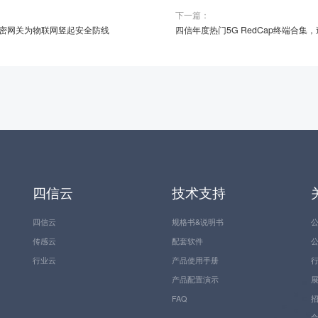
下一篇：
密网关为物联网竖起安全防线
四信年度热门5G RedCap终端合
四信云
技术支持
四信云
规格书&说明书
传感云
配套软件
行业云
产品使用手册
产品配置演示
FAQ