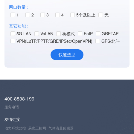
网口数量：
1
2
3
4
5个及以上
无
其它功能：
5G LAN
VxLAN
桥模式
EoIP
GRETAP
VPN(L2TP/PPTP/GRE/IPSec/OpenVPN)
GPS/北斗
400-8838-199
服务电话
友情链接
动力环境监控
易卖工控网
气体流量传感器