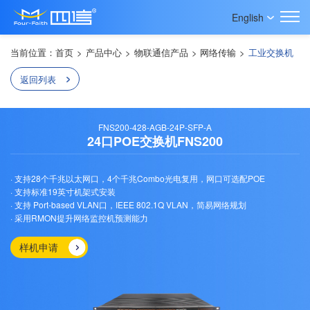
English
当前位置：
首页
>
产品中心
>
物联通信产品
>
网络传输
>
工业交换机
返回列表
FNS200-428-AGB-24P-SFP-A
24口POE交换机FNS200
· 支持28个千兆以太网口，4个千兆Combo光电复用，网口可选配POE
· 支持标准19英寸机架式安装
· 支持 Port-based VLAN口，IEEE 802.1Q VLAN，简易网络规划
· 采用RMON提升网络监控机预测能力
样机申请