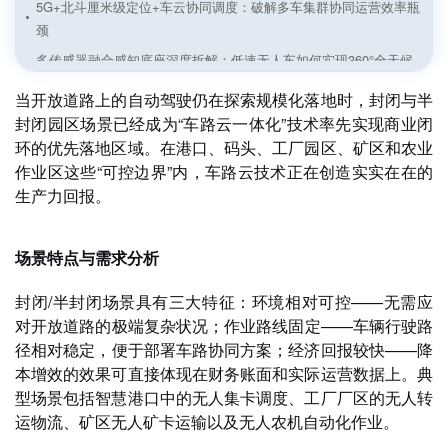
5G+北斗厘米级定位+车云协同调度：破解多车集群协同运营效率瓶
颈
多传感器融合感知底座深度拆解：低速无人车如何实现360°全天候
安全冗余
当开放道路上的自动驾驶仍在探索规模化落地时，封闭与半
轻量化无图化算法成主流！2026低速自动驾驶告别高精地图重部署
封闭园区场景已经成为“车路云一体化”技术率先实现商业闭
痛点
环的优先落地区域。在港口、码头、工厂园区、矿区和农业
矿区无人驾驶——在“卫星信号拒止”与“漫天粉尘”中突围
作业区这些“可控边界”内，车路云技术正在创造实实在在的
生产力回报。
无人环卫——在“厘米级贴边”与“全天候作业”间寻找平衡
港口室外AGV导航技术场景适配与落地优化方案解析
场景特点与需求分析
双剑合璧：Meteor与Genario如何斩断自动驾驶的“长尾”
一文读懂自动驾驶数据闭环：从概念到实践
封闭/半封闭场景具有三大特征：环境相对可控——无需应
智慧公交与自动泊车——“人-车-路-云”深度协同的出行新范式
对开放道路的极端复杂状况；作业路线固定——车辆行驶路
径相对稳定，便于部署车路协同方案；经济回报较快——降
本增效的效果可直接体现在财务账面和实际运营数据上。典
型场景包括智慧港口中的无人集卡调度、工厂厂区的无人转
运物流、矿区无人矿卡运输以及无人农机自动化作业。