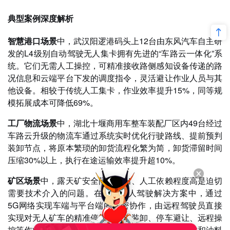
典型案例深度解析
智慧港口场景
中，武汉阳逻港码头上12台由东风汽车自主研
发的L4级别自动驾驶无人集卡拥有先进的“车路云一体化”系
统。它们无需人工操控，可精准接收路侧感知设备传递的路
况信息和云端平台下发的调度指令，灵活避让作业人员与其
他设备。相较于传统人工集卡，作业效率提升15%，同等规
模拓展成本可降低69%。
工厂物流场景
中，湖北十堰商用车整车装配厂区内49台经过
车路云升级的物流车通过系统实时优化行驶路线、提前预判
装卸节点，将原本繁琐的卸货流程化繁为简，卸货滞留时间
压缩30%以上，执行在途运输效率提升超10%。
矿区场景
中，露天矿安全问题突出、人工依赖程度高是迫切
需要技术介入的问题。在矿区无人驾驶解决方案中，通过
5G网络实现车端与平台端的紧密协作，由远程驾驶员直接
实现对无人矿车的精准停靠、自动装卸、停车避让、远程操
控等作业任务，在提升产量的同时有效节约人工成本和油料