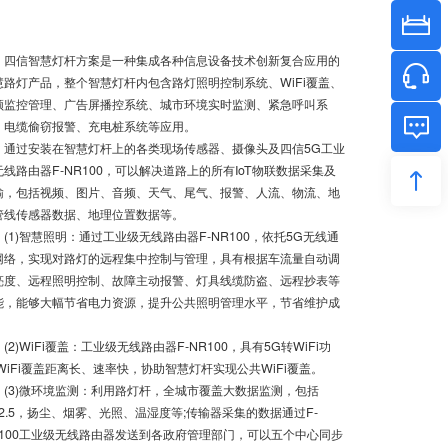
信智慧灯杆方案是一种集成各种信息设备技术创新复合应用的
慧路灯产品，整个智慧灯杆内包含路灯照明控制系统、WiFi覆盖、
频监控管理、广告屏播控系统、城市环境实时监测、紧急呼叫系
、电缆偷窃报警、充电桩系统等应用。
过安装在智慧灯杆上的各类现场传感器、摄像头及四信5G工业
无线路由器F-NR100，可以解决道路上的所有IoT物联数据采集及
输，包括视频、图片、音频、天气、尾气、报警、人流、物流、地
管线传感器数据、地理位置数据等。
1)智慧照明：通过工业级无线路由器F-NR100，依托5G无线通
网络，实现对路灯的远程集中控制与管理，具有根据车流量自动调
亮度、远程照明控制、故障主动报警、灯具线缆防盗、远程抄表等
能，能够大幅节省电力资源，提升公共照明管理水平，节省维护成
。
)WiFi覆盖：工业级无线路由器F-NR100，具有5G转WiFi功
;WiFi覆盖距离长、速率快，协助智慧灯杆实现公共WiFi覆盖。
3)微环境监测：利用路灯杆，全城市覆盖大数据监测，包括
M2.5，扬尘、烟雾、光照、温湿度等;传输器采集的数据通过F-
R100工业级无线路由器发送到各政府管理部门，可以五个中心同步