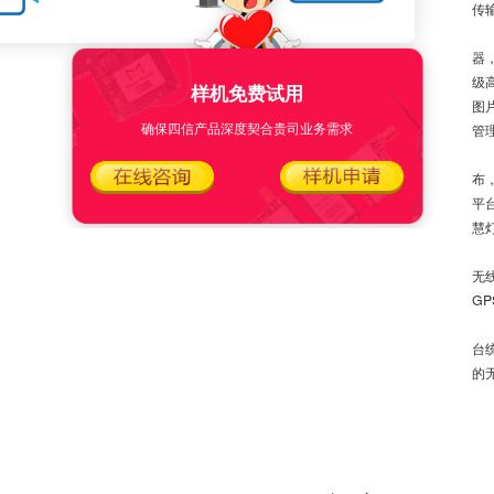
传
(
器
级
样机免费试用
图
确保四信产品深度契合贵司业务需求
管
(
布
平
慧
(
无
G
(
台
的