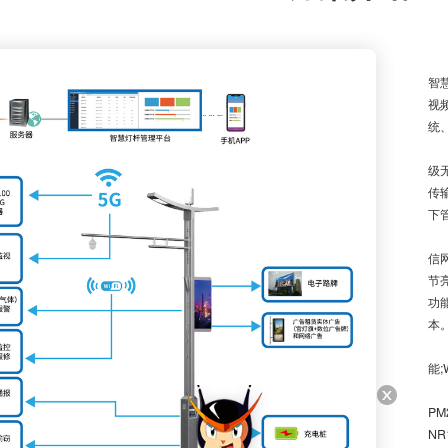
四
智
视
统
通
级
传
下
(
信
节
功
本
(2
能
(
P
N