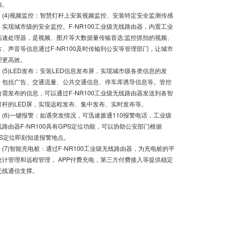
输。
4)视频监控：智慧灯杆上安装视频监控、安装特定安全监测传感
，实现城市级的安全监控。F-NR100工业级无线路由器，内置工业
高速处理器，是视频、图片等大数据量传输首选;监控抓拍的视频、
片、声音等信息通过F-NR100及时传输到公安等管理部门，让城市
理更高效。
5)LED发布：安装LED信息发布屏，实现城市级各类信息的发
，包括广告、交通流量、公共交通信息、停车库诱导信息等。管控
台需发布的信息，可以通过F-NR100工业级无线路由器发送到各智
灯杆的LED屏，实现远程发布、集中发布、实时发布等。
6)一键报警：如遇突发情况，可迅速拨通110报警电话，工业级
线路由器F-NR100具有GPS定位功能，可以协助公安部门根据
PS定位即刻知道报警地点。
7)智能充电桩：通过F-NR100工业级无线路由器，为充电桩的平
统计管理和远程管理， APP付费充电，第三方付费接入等提供稳定
无线通信支撑。