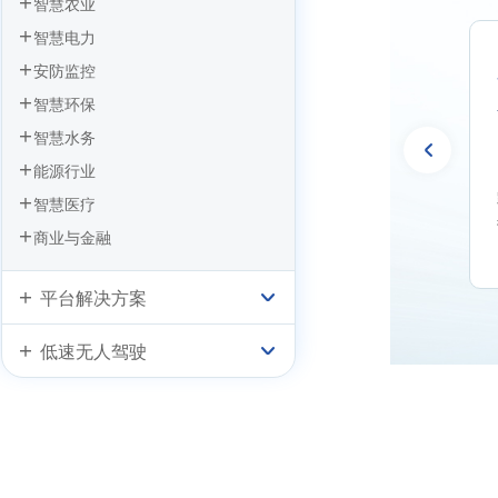
智慧农业
汽车出行无忧
智慧旅游之IPC智慧景区视频监控方案
智慧电力
基于PLC数据采集网关的智慧公厕应用
能源浪费
安防监控
方案
智慧环保
智慧水务
能源行业
的照明无法监测数据，
无法控制路灯照明时长，造成能源
智慧医疗
人力物力，成本过高
严重浪费
商业与金融
平台解决方案
低速无人驾驶