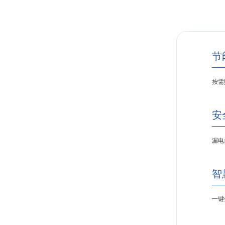
节
按需
安
漏电
智
一键