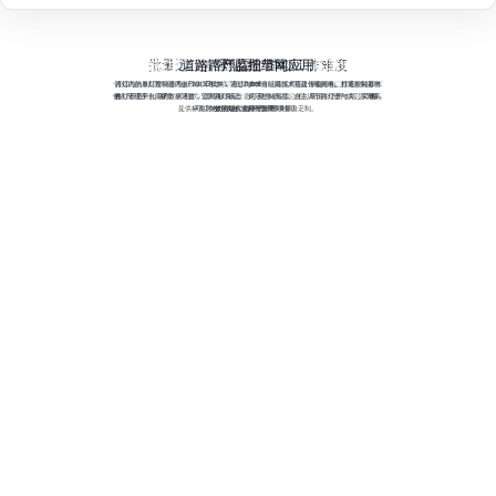
兼容多种行业应用协议、组网容量大
批量远程管理配置，降低工作难度
低功耗模组，持续稳定长时间工作
道路路灯监控组网应用
超强环境适应能力
小体积、易嵌入
远距离通信
产品细节
模块体积小重量轻，支持UART接口进行二次开发升级，采用微型双排2.0mm插针封装方式，满足
专为工业级应用环境打造，可承受85℃高温到-40℃低温工业环境，保证模组正常稳定在线工
多级休眠和唤醒模式低功耗设计，深度休眠模式下功耗小于0.5uA级别。WDT看门狗设计和完
支持智能家居、数字油田等丰富的行业应用协议，网络容量达65000个节点，节点类型灵活，
可远程批量配置管理通信模块工作参数，程序升级等，提高大项目管理效率。根据项目需求
路灯内的单灯控制器内嵌F8913D模块，通过zigbee自组网技术搭建传输网络。打通控制器与
模组支持多种网络拓扑结构，包括点对点、点对多点、对等以及Mesh网络。
任意配置透传、API、AT模式。通过模拟量、数字量自动采集上报，无需二次开发即插即用，
作，不受天气温度影响。拥有EMC高等级信号抗干扰能力，免受外界信号干扰，专注工作。
路灯管理平台间的数据通道，监测路灯状态，灵活控制亮度、自主调节路灯开与关。实现高
发送模式多样。久经重工业能耗监测、数字油田、农业节水灌溉等大型项目应用的考验。
美防掉线机制，数据端永远在线。最大程度上的保证了降低客户硬件成本和运维成本。
最大发射功率20dBm（带PA），接收灵敏度高达-103dBm（带PA）。
各种工业场景标准，方便客户嵌入在各种小场景开发使用。
点与点之间实测最长通信距离远达2KM，支持多级中继路由和终端设备功能，
提供标准宽电压供电，专为恶劣环境量身定制。
可以有效缩短大项目开发周期时间。
效的远程监测与管理。
非常有力的针对各种超大网络拓扑结构网络组建。