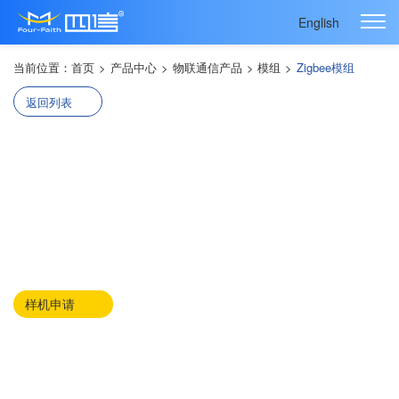
English
当前位置：
首页
>
产品中心
>
物联通信产品
>
模组
>
Zigbee模组
返回列表
工业级ZigBee模块 F8913D
· 工业级设计，耐高低温，适用于恶劣环境
· 空旷通信距离达2KM
· 可远程批量配置，批量管理
· 低功耗设计，uA级别休眠功耗
样机申请