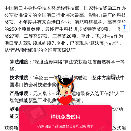
智能网联汽车：从“新能源汽车之都”到“无人之境”领跑者
中国港口协会科学技术奖是经科技部、国家科技奖励工作办
“无人驾驶、有人运营”困局何解？来电岛：自动补能+智能运营+城
公室批准设立的全国港口行业层次最高、影响力最广的科技
市成网
奖项。本年度共有来自港口企业、港航科研机构、高等院校
无人配送车“遍地跑”的时代，正从山东加速到来
的250个项目参评，最终产生科技进步奖特等奖3项、一等
奖27项、二等奖57项、三等奖28项。至此，飞步科技作为
港口无人驾驶领域的领先企业，已实现从“算法”到“技术”，
从“产品”到“标准”的全维度顶级认证：
算法维度
：“深度流形网络”算法荣获浙江省自然科学一等
奖。
技术维度
：“车路云一体化”无人驾驶港口整体方案斩获中
国港口协会科技进步奖特等奖。
产品维度
：无人集卡+IGV水平运输装备入选工信部“人工
智能赋能新型工业化典型应用案例”。
标准维度
：获得IEC 62443-3-3系统安全与ISO 22737功
能安全两大国际顶级标准体系认证。
样机免费试用
确保四信产品深度契合贵司业务需求
获奖项目《基于车路云一体化的超大型集装箱码头开放式混