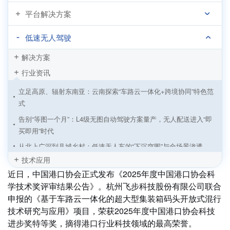
平台解决方案
低速无人驾驶
解决方案
行业资讯
立足高原、辐射东南亚：云南探索“车路云一体化+跨境协同”特色范
式
告别“等图一个月”：L4级无图自动驾驶方案量产，无人配送进入“即
买即用”时代
从北上广深到县城乡村：低速无人车的“下沉突围”与全场景渗透
技术应用
传统车企“跑步入场”：低速无人物流车从初创主导迈向“整车+智
近日，中国港口协会正式发布《2025年度中国港口协会科
驾”深度融合
学技术奖评审结果公告》。杭州飞步科技股份有限公司联合
无人矿区通信新基建：双方案，全场景，零卡顿
申报的《基于车路云一体化的超大型集装箱码头开放式混行
无人车“大航海时代”：四大场景挺进深蓝，全球运力重构战打响
技术研究与应用》项目，荣获2025年度中国港口协会科技
自动驾驶“分拆潮”起：估值逻辑变天，还是战略必然？
进步奖特等奖，摘得港口行业科技领域的最高荣誉。