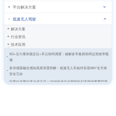
平台解决方案
低速无人驾驶
解决方案
行业资讯
技术应用
5G+北斗厘米级定位+车云协同调度：破解多车集群协同运营效率瓶
颈
多传感器融合感知底座深度拆解：低速无人车如何实现360°全天候
安全冗余
轻量化无图化算法成主流！2026低速自动驾驶告别高精地图重部署
痛点
矿区无人驾驶——在“卫星信号拒止”与“漫天粉尘”中突围
无人环卫——在“厘米级贴边”与“全天候作业”间寻找平衡
港口室外AGV导航技术场景适配与落地优化方案解析