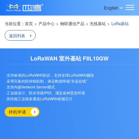
English
当前位置：
首页
>
产品中心
>
物联通信产品
>
无线基站
>
LoRa基站
返回列表
LoRaWAN 室外基站 F8L10GW
· 支持标准的LoRaWAN协议，支持全球LoRaWAN频段
· 采用完备的防掉线机制，保证数据终端"永远在线"
· 支持内嵌Network Server模式
· 工业级设计、防水等级IP65、满足各种恶劣环境
· 高性能工业级多通道LoRaWAN射频芯片
样机申请