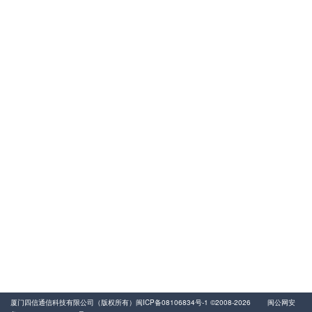
400-8838-199
服务电话
友情链接
动力环境监控
易卖工控网
气体流量传感器
厦门四信通信科技有限公司（版权所有）
闽ICP备08106834号-1
©2008-2026
闽公网安