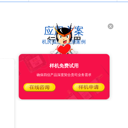
搭配四信传感云平台和APP
超低功耗设计
配置方式丰富
工业级设计
远程配置
功能强大
应用方案
行业应用
轻松应对恶劣作业环境
满足多样配置需求
数据上云随时监控
减少运维成本
不止于此
机房温湿度监测案例
国产方案LoRa模组，内置8100mAh锂亚电池，休眠电流 <
默认10分钟间隔采集一次，电池可使用8年以上。
支持四信私有协议、LoRaWAN协议，定时上报高精度温湿
多种配置方式实现松便捷配置，提高配置效率
样机免费试用
校准和报警阀值设置，设备传输距离远，实测传输半径可达4
业高质量
确保四信产品深度契合贵司业务需求