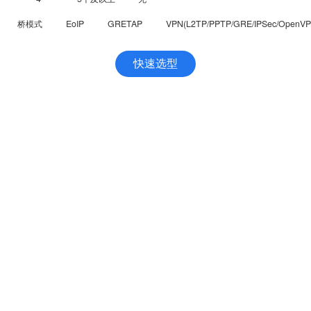
桥模式
EoIP
GRETAP
VPN(L2TP/PPTP/GRE/IPSec/OpenVP
四信云
技术支持
四信云
规格书&说明书
传感云
配套软件
行业云
产品使用手册