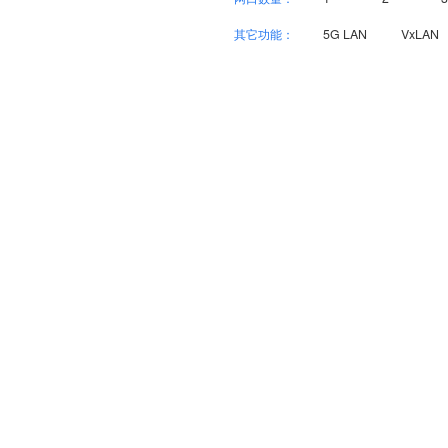
其它功能：
5G LAN
VxLAN
产品中心
解决方案
物联感知产品
组网解决方案
物联网行业产品
平台解决方案
物联通信产品
低速无人驾驶