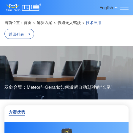
English
当前位置：
首页
>
解决方案
>
低速无人驾驶
>
技术应用
返回列表
双剑合璧：Meteor与Genario如何斩断自动驾驶的“长尾”
方案优势