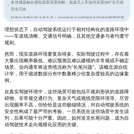
多传感器融合感知底座深度拆解：低速无人车如何实现360°全天候
安全冗余
轻量化无图化算法成主流！2026低速自动驾驶告别高精地图重部署
痛点
理想状态下，自动驾驶系统运行于相对结构化的道路环境中
矿区无人驾驶——在“卫星信号拒止”与“漫天粉尘”中突围
——车道线清晰、交通信号明确，且其他交通参与者均遵守
规则。
无人环卫——在“厘米级贴边”与“全天候作业”间寻找平衡
港口室外AGV导航技术场景适配与落地优化方案解析
然而，现实道路环境要复杂得多。实际驾驶过程中，存在着
大量出现概率极低、难以预测且难以建模的非常规或不确定
双剑合璧：Meteor与Genario如何斩断自动驾驶的“长尾”
场景。业内通常将这类情况称为“长尾问题”。该概念源自统
一文读懂自动驾驶数据闭环：从概念到实践
计学，用于描述数据分布中数量稀少但复杂度较高的边缘案
智慧公交与自动泊车——“人-车-路-云”深度协同的出行新范式
例。
封闭与半封闭园区自动化——从厂区物流到无人矿卡的车路云实践
在真实驾驶环境中，这些场景可能包括不规则形状的道路障
碍物、非常规交通行为、复杂天气或视线受限环境等。尽管
出现频率不高，但恰恰是这些极端情况，对自动驾驶系统的
安全性构成了最严苛的考验。一旦系统在这些场景中发生误
判，后果可能十分严重。因此，如何攻克长尾问题，成为自
动驾驶技术走向规模化应用的关键。