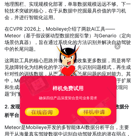
地理围栏、实现规模化部署，单靠数据规模远远不够。下一
轮技术突破的核心，在于从数据中挖掘最具价值的学习机
会，并进行智能化运用。
在CVPR 2026上，Mobileye介绍了两款AI工具——
Meteor（基于假设驱动型数据挖掘引擎）与Genario（定向
场景仿真器），旨在通过系统化的方法识别并解决自动驾驶
中的长尾问题。
这两款工具的核心思路并非简单地收集更多数据，而是将罕
见故障转化为结构化的学习过程：先识别问题模式，再生成
针对性的训练数据，从而高效优化长尾问题的应对能力。其
中，Meteor负责发现问题并分析原因，Genario则用于扩展
和生成相关训练场景。两者形成互补，共同构建从“发现问
样机免费试用
题”到“解决问题”的完整闭环。
确保四信产品深度契合贵司业务需求
2. 发现问题的Meteor：全流程自动化的多智能体AI数据分
析平台
Meteor是Mobileye开发的多智能体AI数据分析平台，主要
用于从海量真实驾驶数据中识别自动驾驶系统的潜在弱点，