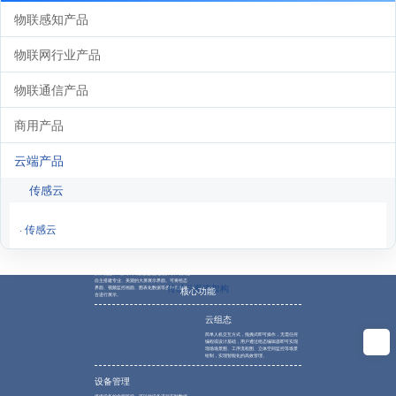
物联感知产品
物联网行业产品
物联通信产品
商用产品
云端产品
传感云
· 传感云
监控大屏
操作便捷、0编码，只需通过拖拽的形式即可快速
自主搭建专业、美观的大屏展示界面。可将组态
传感云系统架构
界面、视频监控画面、图表化数据等多种元素融
核心功能
合进行展示。
云组态
简单人机交互方式，拖拽式即可操作，无需任何
编程或设计基础，用户通过组态编辑器即可实现
现场场景图、工序流程图、立体空间监控等场景
绘制，实现智能化的高效管理。
设备管理
提供设备的全面监控，可以对设备进行实时数据