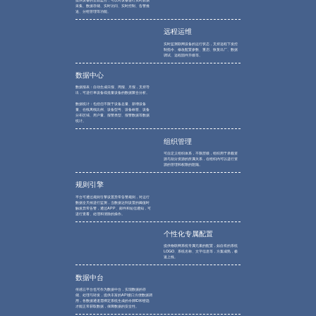
采集、数据存储、实时访问、实时控制、告警推
送、分组管理等功能。
远程运维
实时监测联网设备的运行状态，支持远程下发控
制指令、修改配置参数、重启、恢复出厂、数据
调试、远程固件升级等。
数据中心
数据报表：自动生成日报、周报、月报，支持导
出，可进行单设备或批量设备的数据聚合分析。
数据统计：包括但不限于设备总量、新增设备
量、在线离线比例、设备型号、设备标签、设备
分布区域、用户量、报警类型、报警数据等数据
统计。
组织管理
可自定义组织体系，不限层级，组织用于承载资
源与划分资源的所属关系，在组织内可以进行资
源的管理和权限的阻隔。
规则引擎
平台可通过规则引擎设置异常告警规则，对运行
数据全天候进行监测，当数据达到设置的阈值时
触发异常告警，通过APP、邮件和短信通知，可
进行查看、处理和清除的操作。
个性化专属配置
提供物联网系统专属元素的配置，如自有的系统
LOGO、系统名称、文字信息等，方案成熟，极
速上线。
数据中台
传感云平台也可作为数据中台，实现数据的存
储、处理与转发，提供丰富的API接口方便数据调
用，各数据通道需绑定系统生成的令牌ID和密匙
才能正常获取数据，保障数据的安全性。