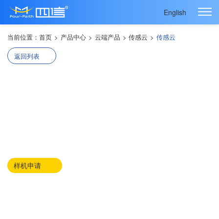
English
当前位置：
首页
>
产品中心
>
云端产品
>
传感云
>
传感云
返回列表
传感云
传感云
· 四信传感云平台
· 一站式物联网系统快速搭建平台
· 设备+平台+解决方案一体化服务赋能行业智能化应用
样机申请