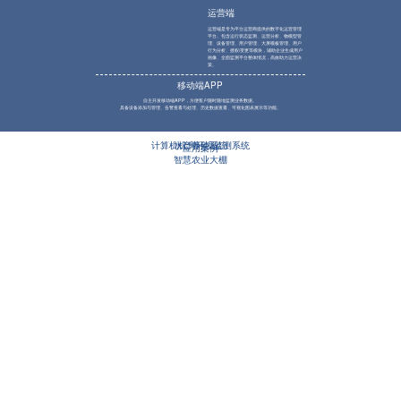
运营端
运营端是专为平台运营商提供的数字化运营管理
平台。包含运行状态监测、运营分析、物模型管
理、设备管理、用户管理、大屏模板管理、用户
行为分析、授权/变更等模块，辅助企业生成用户
画像、全面监测平台整体情况，高效助力运营决
策。
移动端APP
自主开发移动端APP，方便客户随时随地监测业务数据。
具备设备添加与管理、告警查看与处理、历史数据查看、可视化图表展示等功能。
计算机机房环境监测系统
水产养殖系统
应用案例
智慧农业大棚