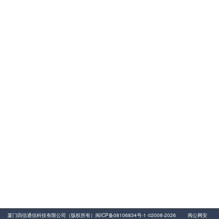
400-8838-199
服务电话
友情链接
动力环境监控
易卖工控网
气体流量传感器
厦门四信通信科技有限公司（版权所有）
闽ICP备08106834号-1
©2008-2026
闽公网安