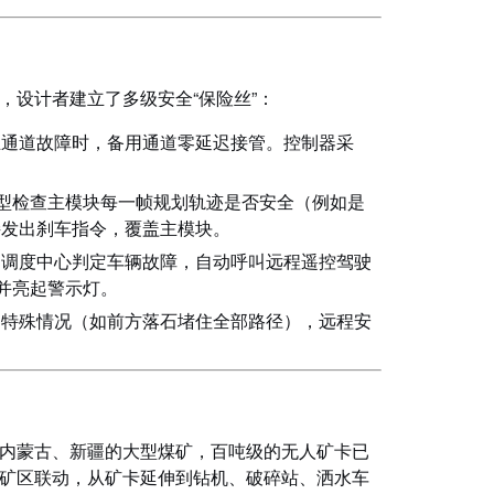
设计者建立了多级安全“保险丝”：
主通道故障时，备用通道零延迟接管。控制器采
模型检查主模块每一帧规划轨迹是否安全（例如是
接发出刹车指令，覆盖主模块。
，调度中心判定车辆故障，自动呼叫远程遥控驾驶
并亮起警示灯。
的特殊情况（如前方落石堵住全部路径），远程安
内蒙古、新疆的大型煤矿，百吨级的无人矿卡已
矿区联动，从矿卡延伸到钻机、破碎站、洒水车