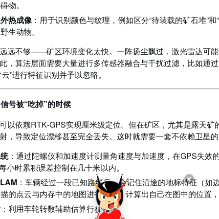
障碍物。
红外热成像
：用于识别颜色与纹理，例如区分“待装载的矿石堆”和
或野生动物。
远远不够——矿区环境变化太快。一阵扬尘飘过，激光雷达可能
此，算法层面需要大量进行多传感器融合与干扰过滤，比如通过
尘云”进行特征识别并予以忽略。
S信号被“吃掉”的时候
可以依赖RTK‑GPS实现厘米级定位。但在矿区，尤其是露天矿
射，导致定位漂移甚至完全丢失。这时就需要一套不依赖卫星的定
系统
：通过陀螺仪和加速度计测量角速度与加速度，在GPS失效
将每小时累积误差控制在几十米以内。
LAM
：车辆经过一段已知路线后，会记住沿途的地标特征（如边
描的点云与内存中的地图进行匹配，计算出自己在图中的位置，
计
：利用车轮转数辅助估算行驶距离。