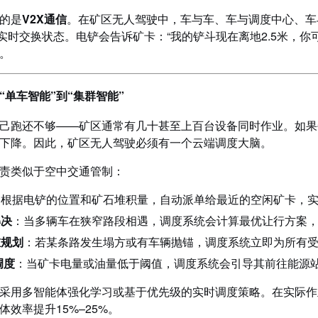
的是
V2X通信
。在矿区无人驾驶中，车与车、车与调度中心、车与
esh）实时交换状态。电铲会告诉矿卡：“我的铲斗现在离地2.5米
。
“单车智能”到“集群智能”
己跑还不够——矿区通常有几十甚至上百台设备同时作业。如果
下降。因此，矿区无人驾驶必须有一个云端调度大脑。
责类似于空中交通管制：
：根据电铲的位置和矿石堆积量，自动派单给最近的空闲矿卡，实现
解决
：当多辆车在狭窄路段相遇，调度系统会计算最优让行方案
重规划
：若某条路发生塌方或有车辆抛锚，调度系统立即为所有
调度
：当矿卡电量或油量低于阈值，调度系统会引导其前往能源
采用多智能体强化学习或基于优先级的实时调度策略。在实际作
体效率提升15%–25%。