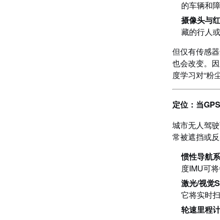
的车辆和
摄像头与
藏的行人
但仅有传感器
也会改变。因
度学习对“粉
定位：当GP
城市无人驾驶
常被遮挡或反
惯性导航
度IMU可
激光/视觉S
它将实时扫
轮速里程