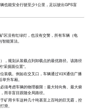
辆也能安全行驶至少1公里，足以驶出GPS盲
矿区没有红绿灯，也没有交警，所有车辆（电
与智能算法。
区），规划从装载点到卸载点的最优路径。该路径
“采掘面位置”。
位装载。例如在交叉口，车辆通过V2X通信广播
后举升车厢。
法必须考虑车辆的物理极限：最大转向角、最大俯
过，而非盲目跟随全局路径。
对于矿用卡车这种几十吨甚至上百吨的巨无霸，控
胎打滑。