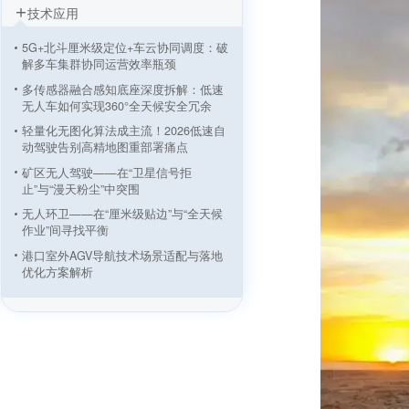
技术应用
5G+北斗厘米级定位+车云协同调度：破
解多车集群协同运营效率瓶颈
多传感器融合感知底座深度拆解：低速
无人车如何实现360°全天候安全冗余
轻量化无图化算法成主流！2026低速自
动驾驶告别高精地图重部署痛点
矿区无人驾驶——在“卫星信号拒
止”与“漫天粉尘”中突围
无人环卫——在“厘米级贴边”与“全天候
作业”间寻找平衡
港口室外AGV导航技术场景适配与落地
优化方案解析
双剑合璧：Meteor与Genario如何斩断
自动驾驶的“长尾”
一文读懂自动驾驶数据闭环：从概念到
实践
智慧公交与自动泊车——“人-车-路-
云”深度协同的出行新范式