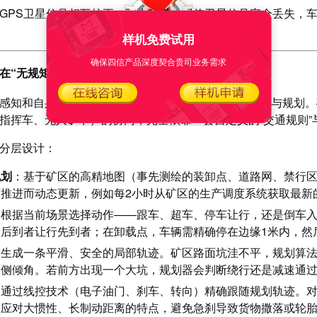
GPS卫星信号相互校正、互为冗余。即使卫星信号完全丢失，车
样机免费试用
确保四信产品深度契合贵司业务需求
在“无规矩”的路上，自己定规矩
感知和自身的位置，接下来就是最核心的大脑——决策与规划。
指挥车、无人矿卡）的协同，完全依靠一套自定义的“交通规则”
分层设计：
规划
：基于矿区的高精地图（事先测绘的装卸点、道路网、禁行
推进而动态更新，例如每2小时从矿区的生产调度系统获取最新的
：根据当前场景选择动作——跟车、超车、停车让行，还是倒车入
，后到者让行先到者；在卸载点，车辆需精确停在边缘1米内，然
：生成一条平滑、安全的局部轨迹。矿区路面坑洼不平，规划算
大侧倾角。若前方出现一个大坑，规划器会判断绕行还是减速通
：通过线控技术（电子油门、刹车、转向）精确跟随规划轨迹。
需应对大惯性、长制动距离的特点，避免急刹导致货物撒落或轮