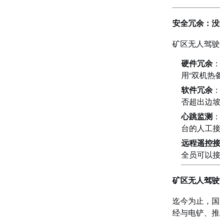
安全冗余：没
矿区无人驾驶
硬件冗余
用“双机热
软件冗余
否超出边
心跳监测
台的人工接
远程遥控
全员可以
矿区无人驾驶
迄今为止，国
经与电铲、推