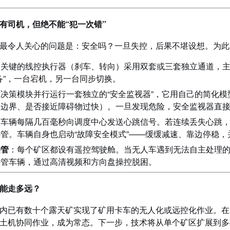
有司机，但绝不能“犯一次错”
最令人关心的问题是：安全吗？一旦失控，后果不堪设想。为此，
：关键的线控执行器（刹车、转向）采用双套或三套独立通道，
备”，一台宕机，另一台同步切换。
：决策模块并行运行一套独立的“安全监视器”，它用自己的简化
坡边界、是否接近障碍物过快）。一旦发现危险，安全监视器直
：车辆每隔几百毫秒向调度中心发送心跳信号。若连续丢失心跳
管。车辆自身也启动“故障安全模式”——缓缓减速、靠边停稳，
接管
：每个矿区都设有遥控驾驶舱。当无人车遇到无法自主处理
接管车辆，通过高清视频和方向盘操控脱困。
能走多远？
内已有数十个露天矿实现了矿用卡车的无人化或远控化作业。在
土机协同作业，成为常态。下一步，技术将从单个矿区扩展到多